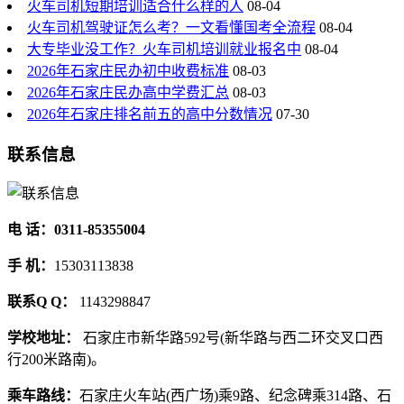
火车司机短期培训适合什么样的人
08-04
火车司机驾驶证怎么考？一文看懂国考全流程
08-04
大专毕业没工作？火车司机培训就业报名中
08-04
2026年石家庄民办初中收费标准
08-03
2026年石家庄民办高中学费汇总
08-03
2026年石家庄排名前五的高中分数情况
07-30
联系信息
电 话：0311-85355004
手 机：
15303113838
联系Q Q：
1143298847
学校地址：
石家庄市新华路592号(新华路与西二环交叉口西
行200米路南)。
乘车路线：
石家庄火车站(西广场)乘9路、纪念碑乘314路、石