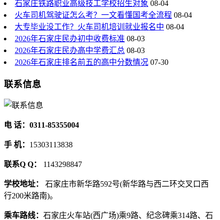
石家庄铁路职业高级技工学校招生对象
08-04
火车司机驾驶证怎么考？一文看懂国考全流程
08-04
大专毕业没工作？火车司机培训就业报名中
08-04
2026年石家庄民办初中收费标准
08-03
2026年石家庄民办高中学费汇总
08-03
2026年石家庄排名前五的高中分数情况
07-30
联系信息
电 话：0311-85355004
手 机：
15303113838
联系Q Q：
1143298847
学校地址：
石家庄市新华路592号(新华路与西二环交叉口西
行200米路南)。
乘车路线：
石家庄火车站(西广场)乘9路、纪念碑乘314路、石