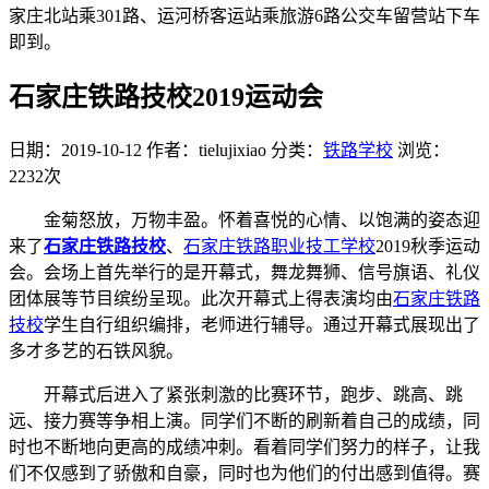
家庄北站乘301路、运河桥客运站乘旅游6路公交车留营站下车
即到。
石家庄铁路技校2019运动会
日期：2019-10-12
作者：tielujixiao
分类：
铁路学校
浏览：
2232次
金菊怒放，万物丰盈。怀着喜悦的心情、以饱满的姿态迎
来了
石家庄铁路技校
、
石家庄铁路职业技工学校
2019秋季运动
会。会场上首先举行的是开幕式，舞龙舞狮、信号旗语、礼仪
团体展等节目缤纷呈现。此次开幕式上得表演均由
石家庄铁路
技校
学生自行组织编排，老师进行辅导。通过开幕式展现出了
多才多艺的石铁风貌。
开幕式后进入了紧张刺激的比赛环节，跑步、跳高、跳
远、接力赛等争相上演。同学们不断的刷新着自己的成绩，同
时也不断地向更高的成绩冲刺。看着同学们努力的样子，让我
们不仅感到了骄傲和自豪，同时也为他们的付出感到值得。赛