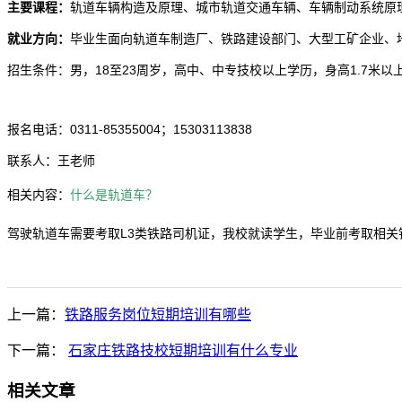
主要课程：
轨道车辆构造及原理、城市轨道交通车辆、车辆制动系统原
就业方向：
毕业生面向轨道车制造厂、铁路建设部门、大型工矿企业、
招生条件：男，18至23周岁，高中、中专技校以上学历，身高1.7米以
报名电话：0311-85355004；15303113838
联系人：王老师
相关内容：
什么是轨道车？
驾驶轨道车需要考取L3类铁路司机证，我校就读学生，毕业前考取相
上一篇：
铁路服务岗位短期培训有哪些
下一篇：
石家庄铁路技校短期培训有什么专业
相关文章