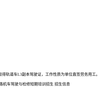
得轨道车L3副本驾驶证，工作性质为单位直签劳务用工。