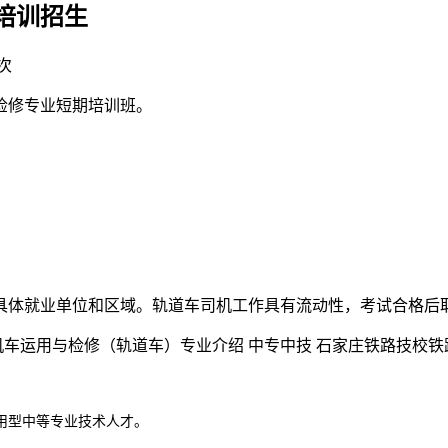
培训招生
次
检修专业短期培训班。
具体就业单位和区域。轨道车司机工作具有流动性，考试合格后取
用型中等专业技术人才。