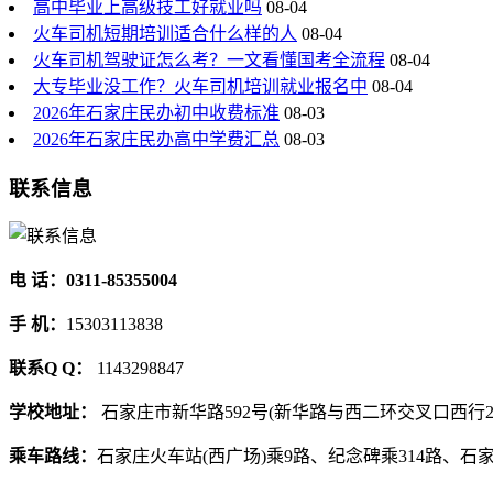
高中毕业上高级技工好就业吗
08-04
火车司机短期培训适合什么样的人
08-04
火车司机驾驶证怎么考？一文看懂国考全流程
08-04
大专毕业没工作？火车司机培训就业报名中
08-04
2026年石家庄民办初中收费标准
08-03
2026年石家庄民办高中学费汇总
08-03
联系信息
电 话：0311-85355004
手 机：
15303113838
联系Q Q：
1143298847
学校地址：
石家庄市新华路592号(新华路与西二环交叉口西行2
乘车路线：
石家庄火车站(西广场)乘9路、纪念碑乘314路、