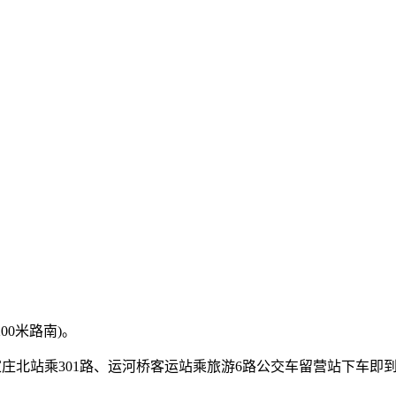
00米路南)。
石家庄北站乘301路、运河桥客运站乘旅游6路公交车留营站下车即