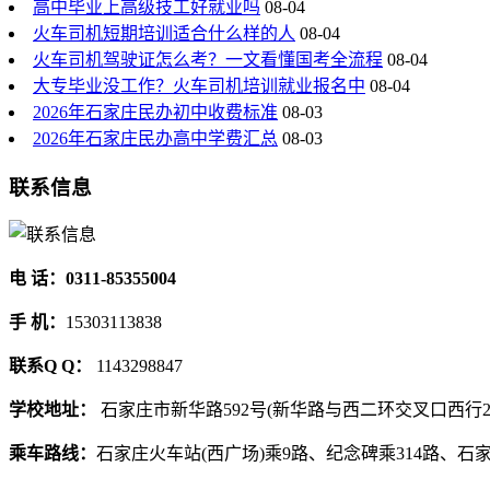
高中毕业上高级技工好就业吗
08-04
火车司机短期培训适合什么样的人
08-04
火车司机驾驶证怎么考？一文看懂国考全流程
08-04
大专毕业没工作？火车司机培训就业报名中
08-04
2026年石家庄民办初中收费标准
08-03
2026年石家庄民办高中学费汇总
08-03
联系信息
电 话：0311-85355004
手 机：
15303113838
联系Q Q：
1143298847
学校地址：
石家庄市新华路592号(新华路与西二环交叉口西行2
乘车路线：
石家庄火车站(西广场)乘9路、纪念碑乘314路、