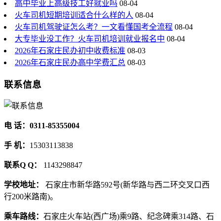
高中毕业上高级技工好就业吗
08-04
火车司机短期培训适合什么样的人
08-04
火车司机驾驶证怎么考？一文看懂国考全流程
08-04
大专毕业没工作？火车司机培训就业报名中
08-04
2026年石家庄民办初中收费标准
08-03
2026年石家庄民办高中学费汇总
08-03
联系信息
电 话：0311-85355004
手 机：
15303113838
联系Q Q：
1143298847
学校地址：
石家庄市新华路592号(新华路与西二环交叉口西
行200米路南)。
乘车路线：
石家庄火车站(西广场)乘9路、纪念碑乘314路、石