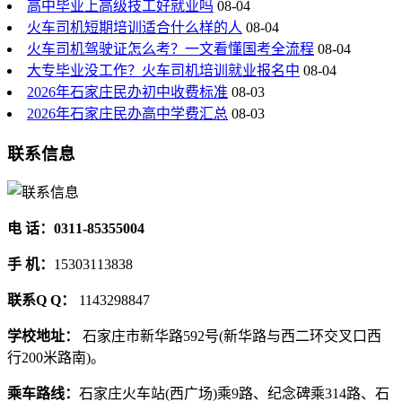
高中毕业上高级技工好就业吗
08-04
火车司机短期培训适合什么样的人
08-04
火车司机驾驶证怎么考？一文看懂国考全流程
08-04
大专毕业没工作？火车司机培训就业报名中
08-04
2026年石家庄民办初中收费标准
08-03
2026年石家庄民办高中学费汇总
08-03
联系信息
电 话：0311-85355004
手 机：
15303113838
联系Q Q：
1143298847
学校地址：
石家庄市新华路592号(新华路与西二环交叉口西
行200米路南)。
乘车路线：
石家庄火车站(西广场)乘9路、纪念碑乘314路、石