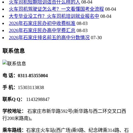
火车司机短期培训适合什么样的人
08-04
火车司机驾驶证怎么考？一文看懂国考全流程
08-04
大专毕业没工作？火车司机培训就业报名中
08-04
2026年石家庄民办初中收费标准
08-03
2026年石家庄民办高中学费汇总
08-03
2026年石家庄排名前五的高中分数情况
07-30
联系信息
电 话：0311-85355004
手 机：
15303113838
联系Q Q：
1143298847
学校地址：
石家庄市新华路592号(新华路与西二环交叉口西
行200米路南)。
乘车路线：
石家庄火车站(西广场)乘9路、纪念碑乘314路、石