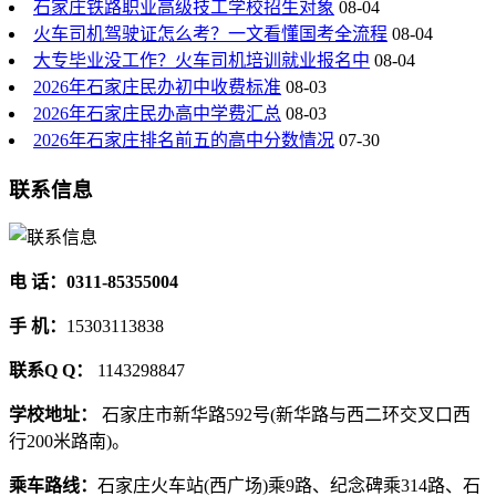
石家庄铁路职业高级技工学校招生对象
08-04
火车司机驾驶证怎么考？一文看懂国考全流程
08-04
大专毕业没工作？火车司机培训就业报名中
08-04
2026年石家庄民办初中收费标准
08-03
2026年石家庄民办高中学费汇总
08-03
2026年石家庄排名前五的高中分数情况
07-30
联系信息
电 话：0311-85355004
手 机：
15303113838
联系Q Q：
1143298847
学校地址：
石家庄市新华路592号(新华路与西二环交叉口西
行200米路南)。
乘车路线：
石家庄火车站(西广场)乘9路、纪念碑乘314路、石